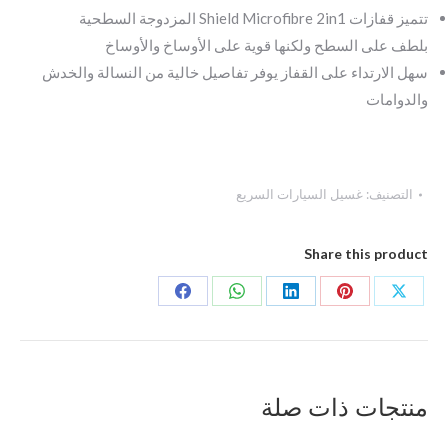
تتميز قفازات Shield Microfibre 2in1 المزدوجة السطحية
بلطف على السطح ولكنها قوية على الأوساخ والأوساخ
سهل الارتداء على القفاز يوفر تفاصيل خالية من النسالة والخدش
والدوامات
التصنيف:
غسيل السيارات السريع
Share this product
Share
Share
Share
on
on
on
Facebook
WhatsApp
LinkedIn
Pin
منتجات ذات صلة