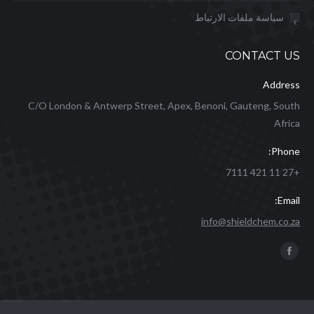
سياسة ملفات الارتباط
CONTACT US
Address
C/O London & Antwerp Street, Apex, Benoni, Gauteng, South
Africa
Phone:
+27 11 421 7111
Email:
info@shieldchem.co.za
Find us on:
Facebook
page
opens
in