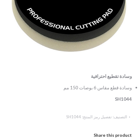
وسادة تقطيع احترافية
وسادة قطع مقاس 6 بوصات 150 مم
SH1044
التصنيف:
تفصيل
رمز المنتج:
SH1044
Share this product