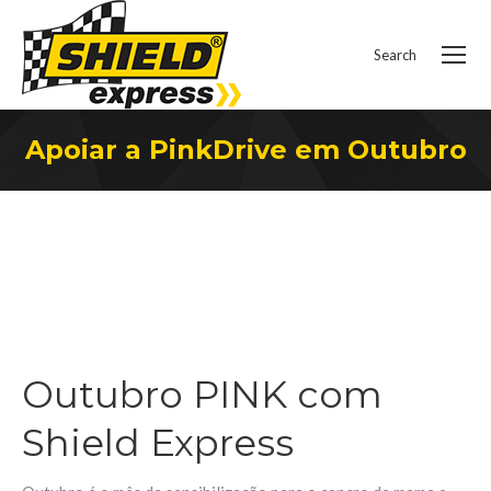
Search
Search:
Apoiar a PinkDrive em Outubro
You are here:
Outubro PINK com
Shield Express