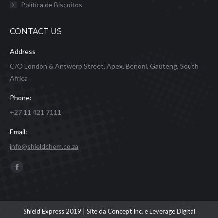
Política de Biscoitos
CONTACT US
Address
C/O London & Antwerp Street, Apex, Benoni, Gauteng, South
Africa
Phone:
+27 11 421 7111
Email:
info@shieldchem.co.za
Find us on:
Facebook
page
opens
in
Shield Express 2019 | Site da
Concept Inc.
e Leverage Digital