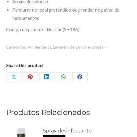
Aroma duradouro
Pendurar no local pretendido ou prender no painel de
instrumentos
Código do produto: Nu-Car (SH186)
Categorias:
Ambientador
,
Lavagem de carros expressa
Share this product
Share
Share
Share
Share
Share
on
on
on
on
on
X
Pinterest
LinkedIn
WhatsApp
Facebook
Produtos Relacionados
Spray desinfectante