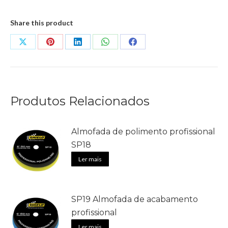
Share this product
Share
Share
Share
Share
Share
on
on
on
on
on
X
Pinterest
LinkedIn
WhatsApp
Facebook
Produtos Relacionados
Almofada de polimento profissional
SP18
Ler mais
SP19 Almofada de acabamento
profissional
Ler mais