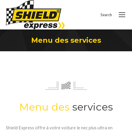
Search
Recherche
:
Menu des services
Vous êtes ici :
Menu des
services
Shield Express offre à votre voiture le nec plus ultra en