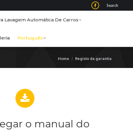
Search:
Search
Facebook
Para Lavagem Automática De Carros
page
ra Lavagem Automática De Carros
opens
Galeria
Português
in
leria
Português
new
window
You are here:
Home
Registo da garantia
egar o manual do