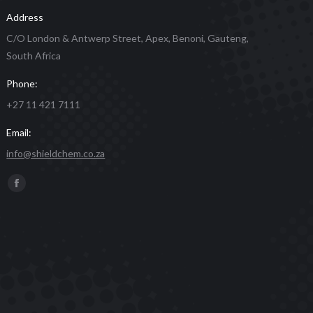
Address
C/O London & Antwerp Street, Apex, Benoni, Gauteng,
South Africa
Phone:
+27 11 421 7111
Email:
info@shieldchem.co.za
Find us on:
Facebook
page
opens
in
new
window