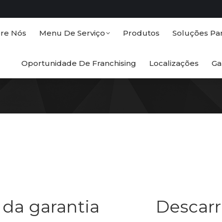
obre Nós
Menu De Serviço
Produtos
Soluções 
re Nós
Menu De Serviço
Produtos
Soluções Pa
Oportunidade De Franchising
Localizações
Oportunidade De Franchising
Localizações
Ga
 da garantia
Descarr