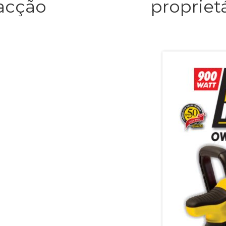
 acção
propriet