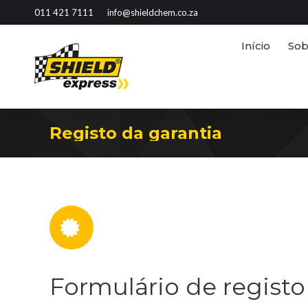
011 421 7111
info@shieldchem.co.za
Início
S
Início
Sob
Registo da garantia
Formulário de registo