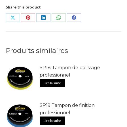
Share this product
Partager
Partager
Partager
Partager
Partager
sur
sur
sur
sur
sur
X
Pinterest
LinkedIn
WhatsApp
Facebook
Produits similaires
SP18 Tampon de polissage
professionnel
Lire la suite
SP19 Tampon de finition
professionnel
Lire la suite